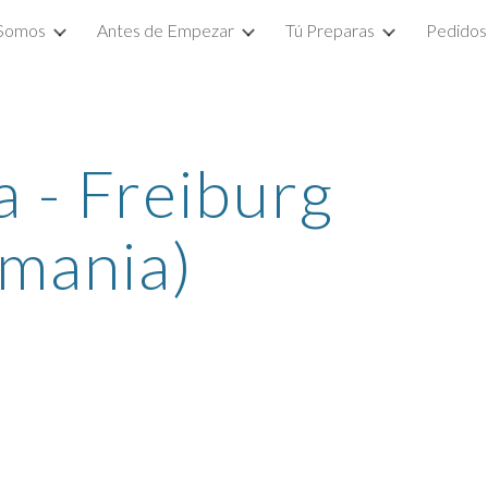
 Somos
Antes de Empezar
Tú Preparas
Pedidos
ip to main content
Skip to navigat
 - Freiburg 
emania)